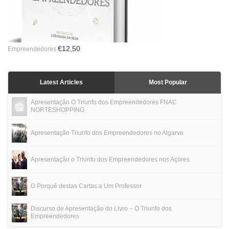
€
12,50
Empreendedores
Latest Articles
Most Popular
Apresentação O Triunfo dos Empreendedores FNAC
NORTESHOPPING
Apresentação Triunfo dos Empreendedores no Algarve
Apresentação o Triunfo dos Empreendedores nos Açores
O Porquê destas Cartas a Um Professor
Discurso de Apresentação do Livro – O Triunfo dos
Empreendedores