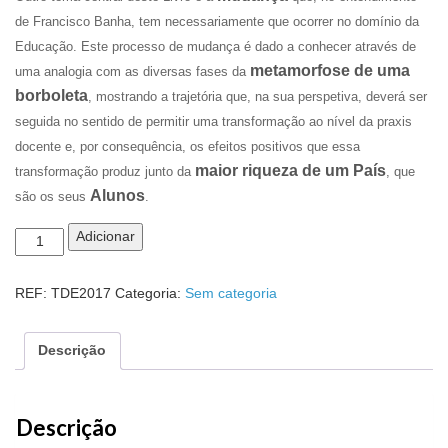
de Francisco Banha, tem necessariamente que ocorrer no domínio da
Educação. Este processo de mudança é dado a conhecer através de
metamorfose de uma
uma analogia com as diversas fases da
borboleta
, mostrando a trajetória que, na sua perspetiva, deverá ser
seguida no sentido de permitir uma transformação ao nível da praxis
docente e, por consequência, os efeitos positivos que essa
maior riqueza de um País
transformação produz junto da
, que
Alunos
são os seus
.
Quantidade
Adicionar
de
O
REF:
TDE2017
Categoria:
Sem categoria
Triunfo
dos
Empreendedores
Descrição
Descrição