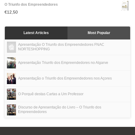
O Triunfo dos Empreendedores
€
12,50
Latest Articles
Most Popular
Apresentação O Triunfo dos Empreendedores FNAC
NORTESHOPPING
Apresentação Triunfo dos Empreendedores no Algarve
Apresentação o Triunfo dos Empreendedores nos Açores
O Porquê destas Cartas a Um Professor
Discurso de Apresentação do Livro – O Triunfo dos
Empreendedores